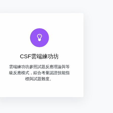
CSF雲端練功坊
雲端練功坊參照試題反應理論與等
級反應模式，綜合考量認證技能指
標與試題難度。