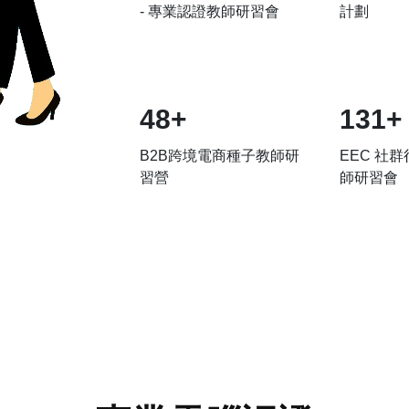
- 專業認證教師研習會
計劃
48+
132+
B2B跨境電商種子教師研
EEC 社
習營
師研習會