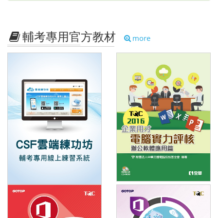
輔考專用官方教材
more
TQC 2016企業用
雲端練功坊輔考
才電腦實力評核-
專用線上練習系
辦公軟體應用篇
統