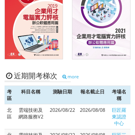
TQC 2019企業用
TQC 2021企業用
才電腦實力評核-
才電腦實力評核-
辦公軟體應用篇
辦公軟體應用篇
近期開考梯次
more
考
科目名稱
測驗日期
報名截止日
考場名
區
稱
北
雲端技術及
2026/08/22
2026/08/08
巨匠羅
區
網路服務V2
東認證
中心
北
雲端技術及
2026/08/22
2026/08/08
巨匠三