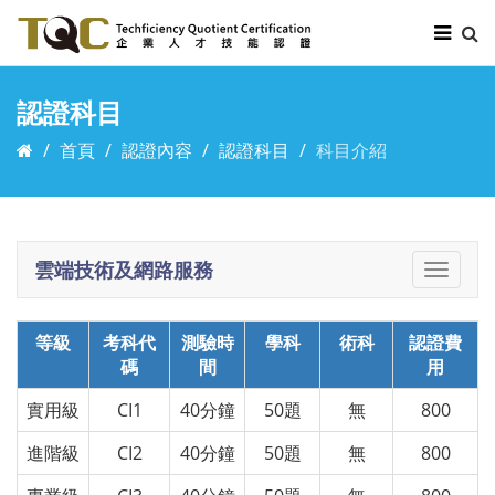
認證科目
首頁
認證內容
認證科目
科目介紹
雲端技術及網路服務
Toggle
naviga
等級
考科代
測驗時
學科
術科
認證費
碼
間
用
實用級
CI1
40分鐘
50題
無
800
進階級
CI2
40分鐘
50題
無
800