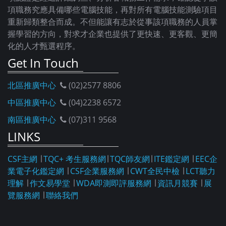
項職務究應具備哪些電腦技能，再對所有電腦技能測驗項目
重新歸類整合而成。不但能讓有志於從事該項職務的人員掌
握學習的方向，對求才企業也提供了更快速、更客觀、更簡
化的人才甄選程序。
Get In Touch
北區推廣中心
(02)2577 8806
中區推廣中心
(04)2238 6572
南區推廣中心
(07)311 9568
LINKS
CSF主網
∣
TQC+ 考生服務網
∣
TQC師友網
∣
ITE鑑定網
∣
EEC企
業電子化鑑定網
∣
CSF企業服務網
∣
CWT全民中檢
∣
LCT聽力
理解
∣
作文易學堂
∣
WDA即測即評服務網
∣
資訊月競賽
∣
展
覽服務網
∣
聯絡我們