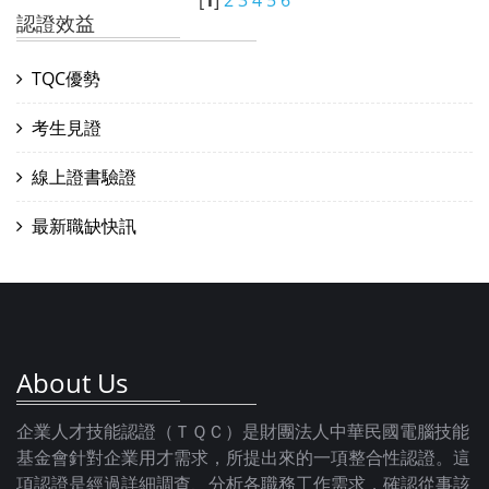
[
1
]
2
3
4
5
6
認證效益
TQC優勢
考生見證
線上證書驗證
最新職缺快訊
About Us
企業人才技能認證（ＴＱＣ）是財團法人中華民國電腦技能
基金會針對企業用才需求，所提出來的一項整合性認證。這
項認證是經過詳細調查、分析各職務工作需求，確認從事該