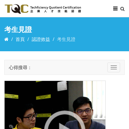
考生見證
首頁
認證效益
考生見證
心得搜尋：
Toggle
naviga