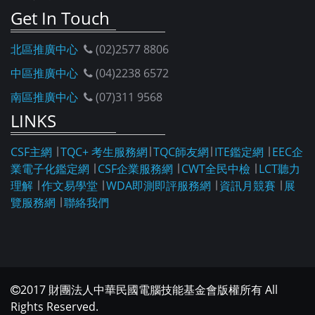
Get In Touch
北區推廣中心
(02)2577 8806
中區推廣中心
(04)2238 6572
南區推廣中心
(07)311 9568
LINKS
CSF主網
∣
TQC+ 考生服務網
∣
TQC師友網
∣
ITE鑑定網
∣
EEC企
業電子化鑑定網
∣
CSF企業服務網
∣
CWT全民中檢
∣
LCT聽力
理解
∣
作文易學堂
∣
WDA即測即評服務網
∣
資訊月競賽
∣
展
覽服務網
∣
聯絡我們
2017 財團法人中華民國電腦技能基金會版權所有 All
Rights Reserved.